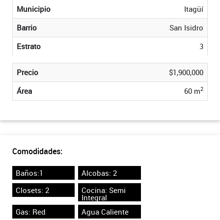
Municipio
Itagüí
Barrio
San Isidro
Estrato
3
Precio
$1,900,000
2
Área
60 m
Comodidades:
Baños:1
Alcobas: 2
Closets: 2
Cocina: Semi
Integral
Gas: Red
Agua Caliente