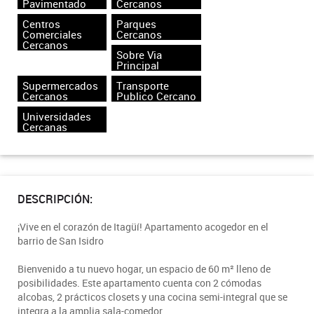
Pavimentado
Cercanos
Centros
Parques
Comerciales
Cercanos
Cercanos
Sobre Via
Principal
Supermercados
Transporte
Cercanos
Publico Cercano
Universidades
Cercanas
DESCRIPCIÓN:
¡Vive en el corazón de Itagüí! Apartamento acogedor en el
barrio de San Isidro
Bienvenido a tu nuevo hogar, un espacio de 60 m² lleno de
posibilidades. Este apartamento cuenta con 2 cómodas
alcobas, 2 prácticos closets y una cocina semi-integral que se
integra a la amplia sala-comedor.