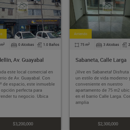
iendo
Arriendo
2
2
75 m
3 Alcobas
2.0 Baños
368.68 m
0 Alcobas
abaneta, Calle Larga
Itagüí, Santamaria
ive en Sabaneta! Disfruta de
¿Buscas un espacio versá
 estilo de vida moderno y
estratégicamente ubicad
nveniente en nuestro
tu negocio? ¡Hemos enc
artamento de 75 m2 ubicado
la solución perfecta para 
 el barrio Calle Larga. Con 3
Presentamos este local 
plia
$2,300,000
$22,000,000