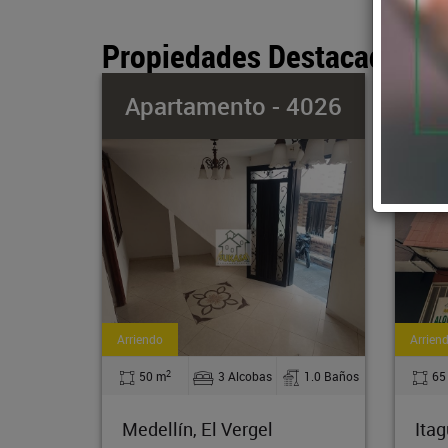
Propiedades Destacadas
 4026
Casa - 4051
A
Arriendo
Arrie
2
1.0 Baños
65 m
2 Alcobas
1.0 Baños
6
Itagüí, El Rosario
Ita