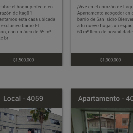
ve en el corazón de Itagüí!
¡Encuentra tu oasis de pa
rtamento acogedor en el
Bariloche, Itagüí! Te
rio de San Isidro Bienvenido
presentamos este hermos
u nuevo hogar, un espacio de
apartamento de 65m2, ub
m² lleno de posibilidades
en la privilegiada unidad
Bariloche. Disfru
$1,900,000
$260,000,000
partamento - 4058
Bodega - 40