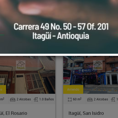
partamento - 3987
Apartamento - 
ndo
Venta
2
2
0 m
2 Alcobas
1.0 Baños
65 m
3 Alcobas
güí, San Isidro
Itagüí, Bariloche