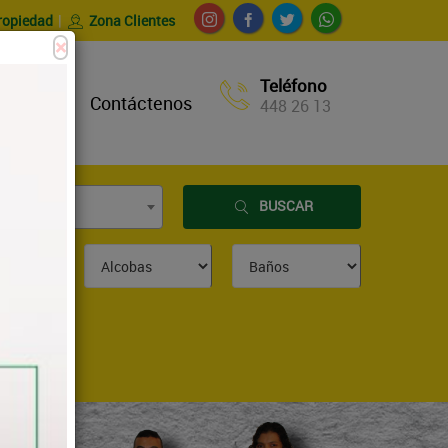
ropiedad
Zona Clientes
×
Teléfono
Noticias
Contáctenos
448 26 13
BUSCAR