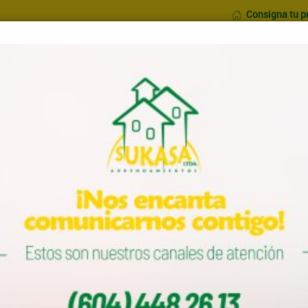
Consigna tu p
Inicio
Nosotros
Formularios
Municipios
Barrios