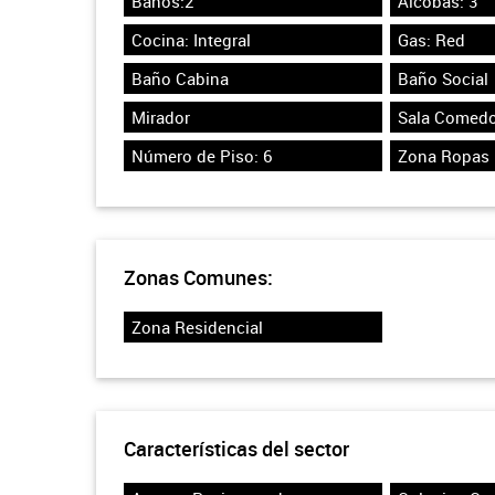
Baños:2
Alcobas: 3
Cocina: Integral
Gas: Red
Baño Cabina
Baño Social
Mirador
Sala Comedo
Número de Piso: 6
Zona Ropas
Zonas Comunes:
Zona Residencial
Características del sector