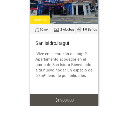
Arriendo
2
60 m
2 Alcobas
1.0 Baños
San Isidro,Itagüí
¡Vive en el corazón de Itagüí!
Apartamento acogedor en el
barrio de San Isidro Bienvenido
a tu nuevo hogar, un espacio de
60 m² lleno de posibilidades
$1,900,000