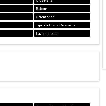
Closets: 3
Balcon
Calentador
r
Tipo de Pisos:Ceramico
Lavamanos:2