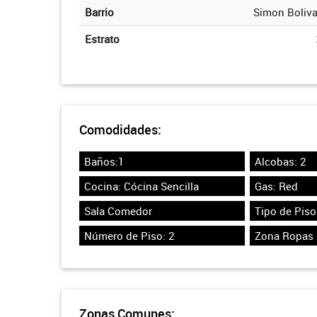
Barrio
Simon Boliva
Estrato
Comodidades:
Baños:1
Alcobas: 2
Cocina: Cócina Sencilla
Gas: Red
Sala Comedor
Tipo de Pis
Número de Piso: 2
Zona Ropas
Zonas Comunes: