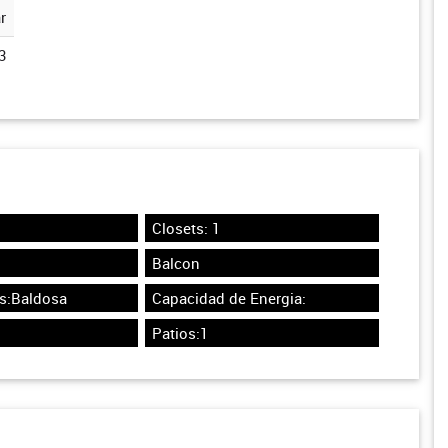
r
3
Closets: 1
Balcon
os:Baldosa
Capacidad de Energia:
Patios:1