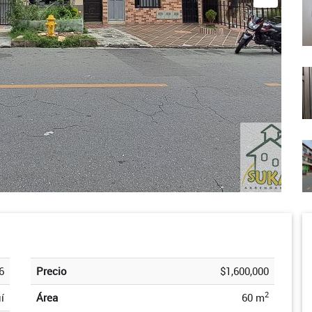
6
Precio
$1,600,000
2
í
Área
60 m